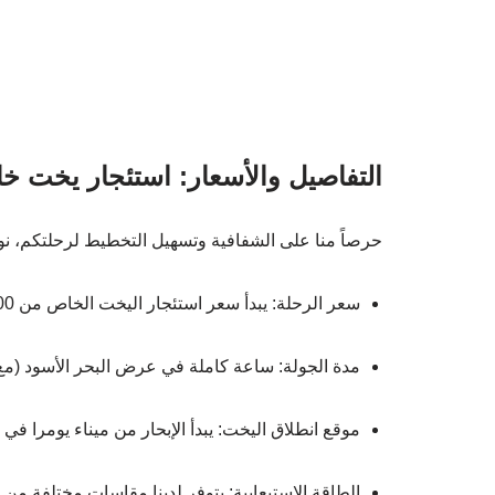
التفاصيل والأسعار: استئجار يخت خاص
حرصاً منا على الشفافية وتسهيل التخطيط لرحلتكم، نوضح
سعر الرحلة: يبدأ سعر استئجار اليخت الخاص من 100 دولار أمريكي (للساعة الواحدة).
مدة الجولة: ساعة كاملة في عرض البحر الأسود (م
موقع انطلاق اليخت: يبدأ الإبحار من ميناء يومرا في
الطاقة الاستيعابية: يتوفر لدينا مقاسات مختلفة من ال