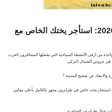
رحلة بحرية في طرابزون 2026: استأجر يختك الخاص مع
 رحلة بحرية في طرابزون A boat trip in Trabzon واحدة من أرقى الأنشطة السياحية التي يفضلها المسافرون العرب
سى في عروس الشمال التركي.
ة والابتعاد عن ضجيج المدينة ؟
كة هيفن توريزم (Heaven Tourism) تجربة استئجار يخت خاص في طرابزون مجهز بالكامل بأعلى معايير
الات جبال طرابزون الساحرة.