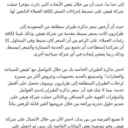
إلى حدا ما. حيث أن من خلال بعض الأبحاث التي دارت مؤخرا عملت
شركة هيفن على تبسيط إجراءات السفر لكافة العملاء التابعين لها.
حيث أن أرخص سعر تذكرة طيران منطلقة من السعودية إلى
طرابزون كانت بسعر بسيط مقدمة من شركة هيفن. وذلك تلبيةً لكافة
رغبات العملاء. على الرغم من أن السعر كان بسيط وفي المتناول. إلا
أن شركتنا إستطاعت أن تجمع بين الخدمة الممتازة والسعر ابيسيط،
وذلك ربما يصعي إيجاده في أي شركة سياحية أخرى.
احجز تذكرة الطيران الخاصة بك من خلال التواصل مع “هيفن للسياحة
والعقارات”. واستمتع بالعديد بخصومات وعروض أكثر من مميزة
لرحلات الطيران المنطلقة إلى طرابزون. وسوف تحصل على أفضل
خدمة. مما لا شك فيه أن سعر تذكرة الطيران إحدى العوامل
والمؤثرات القوية على المسافر، وبالتالي عملت شركة هيفن على
تقديم حلول جذرية ورائعة من خلال عروضها الغير قابلة للرفض بتاتاً.
لا تضيع الفرصة من بين يدك، احجز الآن من خلال الاتصال على شركة
هيفن. وقم بتوضيح بعض البيانات الخاصة بك، ومن ثم احصل على