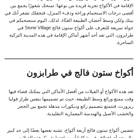
الإقامة في الأكواخ تجربة فريدة من نوعها؛ تمنحك شعورًا يجمع بين
أقصى درجات الاستجمام وراحة ودفء المنزل، فتجعلك تشعر أنك في
بيتك ولكن وسط أحضان الطبيعة الغنّاء. لذلك، اليوم سنصحبكم في
جولة سريعة للتعرف على أكواخ ستون فالج Stone Village في
طرابزون، التي تعد أحد أشهر أماكن الإقامة في هذه المدينة التركية
الساحرة.
أكواخ ستون فالج في طرابزون
تعد هذه الأكواخ أو الفيلات من أفضل الأماكن التي يمكنك قضاء فيها
وقت ممتع ورائع وسط الطبيعة. حيث تم تصميمها بنفس طراز فوليا
ريزورت، فتتمتع بتصميم رائع وديكورات مذهلة تجمع بين الحجر
والخشب الأصيل والهندسة المعمارية التقليدية.
تتضمن أكواخ ستون فالج أربعة أكواخ، تشبه بعضها بعضًا إلى حد كبير
ولا يوجد أي اختلاف في شكلها أو مساحتها تقريبًا. هذه الفيلات