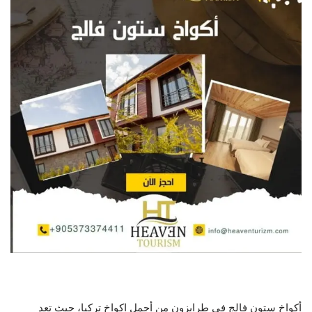
أكواخ ستون فالج في طرابزون من أجمل اكواخ تركيا، حيث تعد