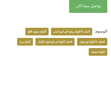
تواصل معنا الان
الوسوم:
أجمل 9 اكواخ ريفية في قرية ايدر
أكواخ ستون فالج
افضل 4 اكواخ اوزنجول
افضل اكواخ في اوزنجول للإجار
اكواخ ريزا
اكواخ صبنجة