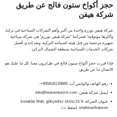
حجز أكواخ ستون فالج عن طريق
شركة هيفن
شركة هيفن تورزم واحدة من أكبر وأهم الشركات السياحية في تركيا،
وأكثرها موثوقية؛ فشركتنا “شركة هيفن تورزم” هي شركة سياحية
شهيرة مرخصة من قبل هيئة السياحة التركية. وتعد إحدى أفضل
شركات الخدمات السياحية بمنطقة الشمال التركي.
فإذا قررت حجز أكواخ ستون فالج في طرابزون معنا، كل ما عليك هو
الاتصال بنا عن طريق:
رقم الهاتف والواتس آب: 905616139885+.
إيميل شركة هيفن: info@heaventurizm.com.
عنوان الشركة: konaklar Mah. gökçednız sk/no:11/ b
ortahisar/trabzon. اضغط
هنا
.