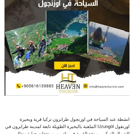
انشطة عند السياحة في اوزنجول طرابزون تركيا قرية وبحيرة
اوزنقول Uzungöl الملقبة بالبحيرة الطويلة تابعة لمدينة طرابزون في
الشمال التركي ، و تقع القرية في وادٍ بين مرتفعات جبلية وتطل