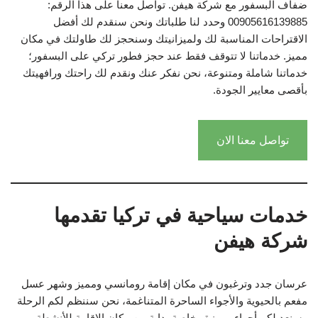
ضفاف البسفور مع شركة هيفن. تواصل معنا على هذا الرقم:
00905616139885 وحدد لنا طلباتك ونحن سنقدم لك أفضل
الاقتراحات المناسبة لك ولميزانيتك وسنحجز لك طاولتك في مكان
مميز. خدماتنا لا تتوقف فقط عند حجز فطور تركي على البسفور؛
خدماتنا شاملة ومتنوعة، نحن نفكر عنك ونقدم لك راحتك ورافهيتك
بأقصى معايير الجودة.
تواصل معنا الان
خدمات سياحية في تركيا تقدمها
شركة هيفن
عرسان جدد وترغبون في مكان إقامة رومانسي ومميز وشهر عسل
مفعم بالحيوية والأجواء الساحرة المتناغمة، نحن سننظم لكم الرحلة
وسنعد لكم أجواء مميزة وخاصة بداية من مكان الإقامة للأنشطة