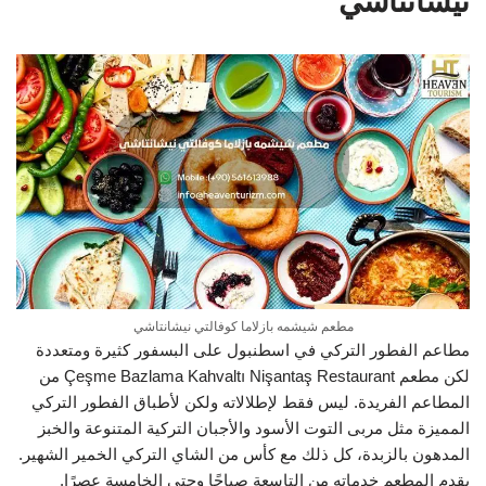
نيشانتاشي
مطعم شيشمه بازلاما كوفالتي نيشانتاشي
مطاعم الفطور التركي في اسطنبول على البسفور كثيرة ومتعددة
لكن مطعم Çeşme Bazlama Kahvaltı Nişantaş Restaurant من
المطاعم الفريدة. ليس فقط لإطلالاته ولكن لأطباق الفطور التركي
المميزة مثل مربى التوت الأسود والأجبان التركية المتنوعة والخبز
المدهون بالزبدة، كل ذلك مع كأس من الشاي التركي الخمير الشهير.
يقدم المطعم خدماته من التاسعة صباحًا وحتى الخامسة عصرًا.