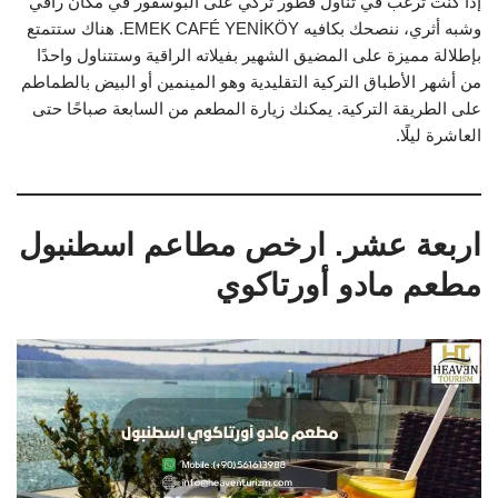
إذا كنت ترغب في تناول فطور تركي على البوسفور في مكان راقي
وشبه أثري، ننصحك بكافيه EMEK CAFÉ YENİKÖY. هناك ستتمتع
بإطلالة مميزة على المضيق الشهير بفيلاته الراقية وستتناول واحدًا
من أشهر الأطباق التركية التقليدية وهو المينمين أو البيض بالطماطم
على الطريقة التركية. يمكنك زيارة المطعم من السابعة صباحًا حتى
العاشرة ليلًا.
اربعة عشر. ارخص مطاعم اسطنبول
مطعم مادو أورتاكوي