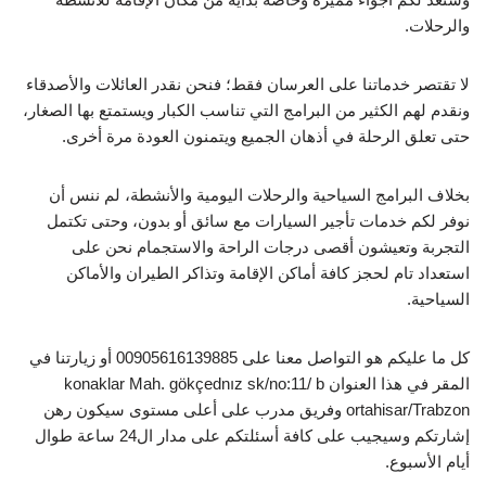
والرحلات.
لا تقتصر خدماتنا على العرسان فقط؛ فنحن نقدر العائلات والأصدقاء
ونقدم لهم الكثير من البرامج التي تناسب الكبار ويستمتع بها الصغار،
حتى تعلق الرحلة في أذهان الجميع ويتمنون العودة مرة أخرى.
بخلاف البرامج السياحية والرحلات اليومية والأنشطة، لم ننس أن
نوفر لكم خدمات تأجير السيارات مع سائق أو بدون، وحتى تكتمل
التجربة وتعيشون أقصى درجات الراحة والاستجمام نحن على
استعداد تام لحجز كافة أماكن الإقامة وتذاكر الطيران والأماكن
السياحية.
كل ما عليكم هو التواصل معنا على 00905616139885 أو زيارتنا في
المقر في هذا العنوان konaklar Mah. gökçednız sk/no:11/ b
ortahisar/Trabzon وفريق مدرب على أعلى مستوى سيكون رهن
إشارتكم وسيجيب على كافة أسئلتكم على مدار ال24 ساعة طوال
أيام الأسبوع.