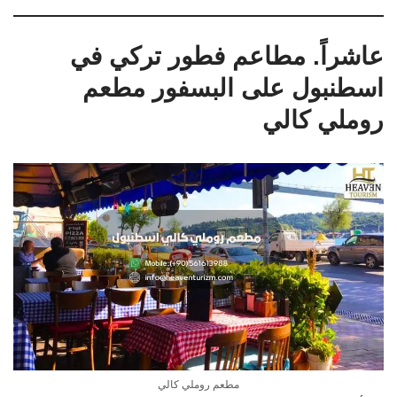
عاشراً. مطاعم فطور تركي في
اسطنبول على البسفور مطعم
روملي كالي
مطعم روملي كالي