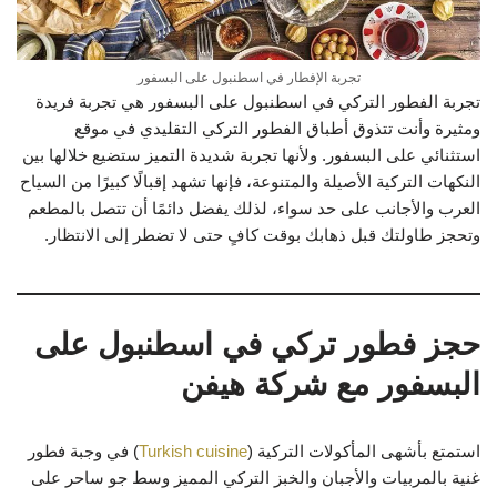
تجربة الإفطار في اسطنبول على البسفور
تجربة الفطور التركي في اسطنبول على البسفور هي تجربة فريدة
ومثيرة وأنت تتذوق أطباق الفطور التركي التقليدي في موقع
استثنائي على البسفور. ولأنها تجربة شديدة التميز ستضيع خلالها بين
النكهات التركية الأصيلة والمتنوعة، فإنها تشهد إقبالًا كبيرًا من السياح
العرب والأجانب على حد سواء، لذلك يفضل دائمًا أن تتصل بالمطعم
وتحجز طاولتك قبل ذهابك بوقت كافٍ حتى لا تضطر إلى الانتظار.
حجز فطور تركي في اسطنبول على
البسفور مع شركة هيفن
استمتع بأشهى المأكولات التركية (
Turkish cuisine
) في وجبة فطور
غنية بالمربيات والأجبان والخبز التركي المميز وسط جو ساحر على