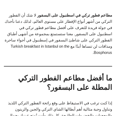
مطاعم فطور تركي في اسطنبول على البسفور
لا شك أن الفطور
التركي من أشهر أنواع الإفطار على مستوى العالم، لذلك دعنا نأخذك
في جولة فريدة للتعرف على أفضل مطاعم فطور تركي في
اسطنبول على البسفور. معنا ستستمتع بمجموعة من أشهى أطباق
الفطور التركي على شاطئ البسفور في إسطنبول في أجواء ساحرة
ومذاقات لن تنساها أبدًا مع Turkish breakfast in Istanbul on the
Bosphorus.
ما أفضل مطاعم الفطور التركي
المطلة على البسفور؟
إذا كنت ترغب في الاستيقاظ على وقع رائحة الفطور التركي اللذيذ
وتناول وجبة مثالية أهم أبطالها الشاي التركي والجبن والزيتون
والمعجنات والخضروات الطازجة، كل ذلك وأنت تُمتع عينيك بجمال