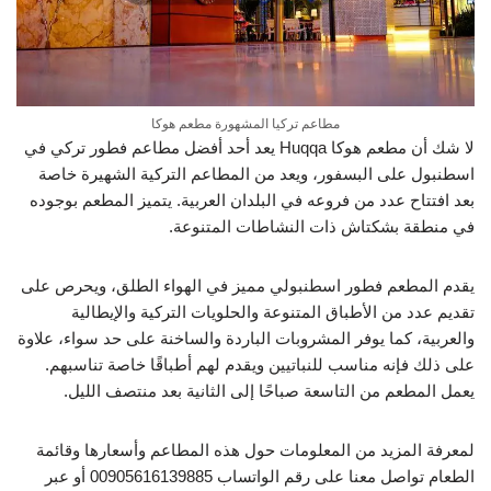
مطاعم تركيا المشهورة مطعم هوكا
لا شك أن مطعم هوكا Huqqa يعد أحد أفضل مطاعم فطور تركي في
اسطنبول على البسفور، ويعد من المطاعم التركية الشهيرة خاصة
بعد افتتاح عدد من فروعه في البلدان العربية. يتميز المطعم بوجوده
في منطقة بشكتاش ذات النشاطات المتنوعة.
يقدم المطعم فطور اسطنبولي مميز في الهواء الطلق، ويحرص على
تقديم عدد من الأطباق المتنوعة والحلويات التركية والإيطالية
والعربية، كما يوفر المشروبات الباردة والساخنة على حد سواء، علاوة
على ذلك فإنه مناسب للنباتيين ويقدم لهم أطباقًا خاصة تناسبهم.
يعمل المطعم من التاسعة صباحًا إلى الثانية بعد منتصف الليل.
لمعرفة المزيد من المعلومات حول هذه المطاعم وأسعارها وقائمة
الطعام تواصل معنا على رقم الواتساب 00905616139885 أو عبر