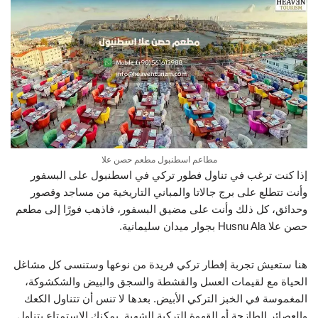
مطاعم اسطنبول مطعم حصن علا
إذا كنت ترغب في تناول فطور تركي في اسطنبول على البسفور
وأنت تتطلع على برج جالاتا والمباني التاريخية من مساجد وقصور
وحدائق، كل ذلك وأنت على مضيق البسفور، فاذهب فورًا إلى مطعم
حصن علا Husnu Ala بجوار ميدان سليمانية.
هنا ستعيش تجربة إفطار تركي فريدة من نوعها وستنسى كل مشاغل
الحياة مع لقيمات العسل والقشطة والسجق والبيض والشكشوكة،
المغموسة في الخبز التركي الأبيض. بعدها لا تنس أن تتناول الكعك
والعصائر الطازجة أو القهوة التركية الشهية. يمكنك الاستمتاع بتناول