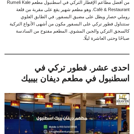
من أفضل مطاعم الإفطار التركي في اسطنبول مطعم Rumeli Kale
Café & Restaurant. وهو مطعم شهير يقع على مقربة من قلعة
روملي حصار ويطل على مضيق البسفور. في الطابق العلوي
ستتناول فطور تركي على البسفور مكون من أشهى الأنواع التركية
كالسجق التركي والجبن المشوي. المطعم مفتوح من السادسة
صباحًا وحتى العاشرة ليلًا.
احدى عشر. فطور تركي في
اسطنبول في مطعم ديفان بيبيك