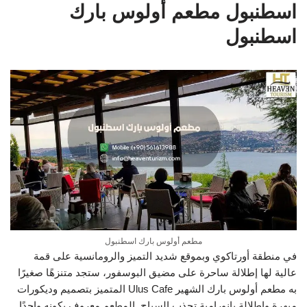
اسطنبول مطعم أولوس بارك
اسطنبول
مطعم أولوس بارك اسطنبول
في منطقة أورتاكوي وبموقع شديد التميز والرومانسية على قمة
عالية لها إطلالة ساحرة على مضيق البوسفور، ستجد متنزهًا صغيرًا
به مطعم أولوس بارك الشهير Ulus Cafe المتميز بتصميم وديكورات
مبهرة وإطلالة بانورامية تجذب السياح. المطعم معروف بكونه واحدًا