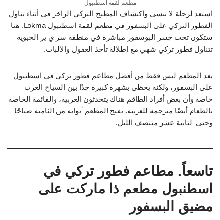
مطعم لقمة اسطنبول
استعد لرحلة لا تنسى واكتشاف المطبخ التركي الزاخر في أثناء تناول
الفطور التركي على البسفور في مطعم لقمة اسطنبول Lokma. هنا
ستكون تحت جسر البوسفور مباشرة في منطقة سراي ير الحيوية
تتناول فطور تركي شهي مع إطلالة تأخذ العقول والألباب.
يعد المطعم ليس فقط من أفضل مطاعم فطور تركي في اسطنبول
على البسفور، ولكنه يحظى بشهرة كبيرة جدًا بين السياح العرب
خاصة وأن بعض أفراد الطاقم هناك يتحدثون العربية، والقائمة الخاصة
بالطعام أيضًا مترجمة للعربية. يفتح المطعم أبوابه من الثامنة صباحًا
وحتى الثانية عشر منتصف الليل.
تاسعاً. مطاعم فطور تركي في
اسطنبول مطعم ذا ماركت على
مضيق البسفور