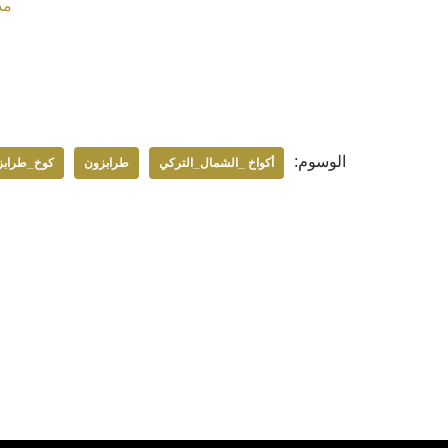
مد
الوسوم:
أكواخ _الشمال_التركي
طرابزون
كوخ_طرابز