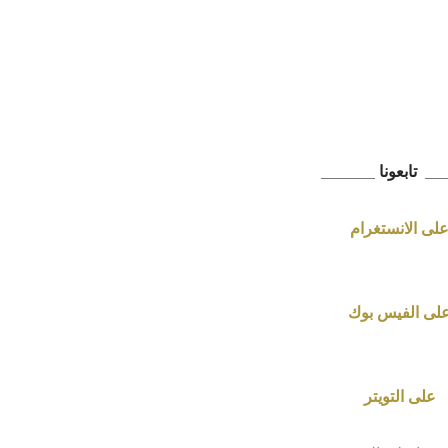
>
احجز الآن
<<<
_ تابعونا ______
لى الانستغرام
لى الفيس بوك