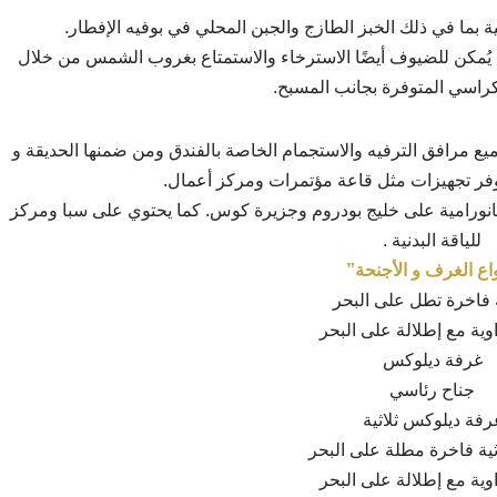
ة بما في ذلك الخبز الطازج والجبن المحلي في بوفيه الإفطار.
ية. يُمكن للضيوف أيضًا الاسترخاء والاستمتاع بغروب الشمس من خلال
كراسي المتوفرة بجانب المسبح.
ع مرافق الترفيه والاستجمام الخاصة بالفندق ومن ضمنها الحديقة و
وفر تجهيزات مثل قاعة مؤتمرات ومركز أعمال.
انورامية على خليج بودروم وجزيرة كوس. كما يحتوي على سبا ومركز
للياقة البدنية .
واع الغرف و الأجنحة”
فاخرة تطل على البحر
وية مع إطلالة على البحر
غرفة ديلوكس
جناح رئاسي
رفة ديلوكس ثلاثية
ثية فاخرة مطلة على البحر
وية مع إطلالة على البحر