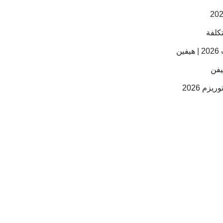
ن
م 2026