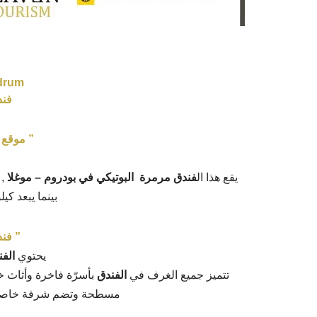
drum
فند
” موقع 
يقع هذا ال
فندق مرمرة البوتيكي في بودروم – موغلا
,ع
بينما يبعد ك
” فن
يحتوي
الف
تتميز جميع الغرف في
الفندق
بأسرّة فاخرة وأثاث
مسطحة وتضم شرفة خاصة أ