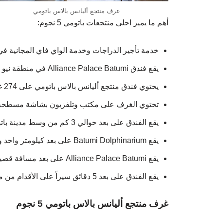
غرف منتجع أليانس بالاس باتومي
أهم ما يميز احلى منتجعات باتومي 5 نجوم:
خدمة تأجير الدراجات وخدمة الواي فاي المجانية في
يقع فندق Alliance Palace Batumi في منطقة نيو بوليفارد، ويوفر إطلالات على البحر.
يحتوي فندق منتجع أليانس بالاس باتومي على 274 غرفة.
تحتوي الغرف على مكتب وتلفزيون بشاشة مسطحة 
يقع الفندق على بعد حوالي 3 كم من وسط مدينة باتومي.
يقع Batumi Dolphinarium على بعد كيلومتر واحد ويبعد مطار باتومي مسافة 5 كم.
يقع Alliance Palace Batumi على بعد مسافة قصيرة بالسيارة من تمثال علي ونينو.
يقع الفندق على بعد 5 دقائق سيراً على الأقدام من محطة الحافلات في شارع بيروسماني.
غرف منتجع أليانس بالاس باتومي 5 نجوم