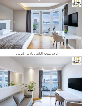
غرف منتجع أليانس بالاس باتومي