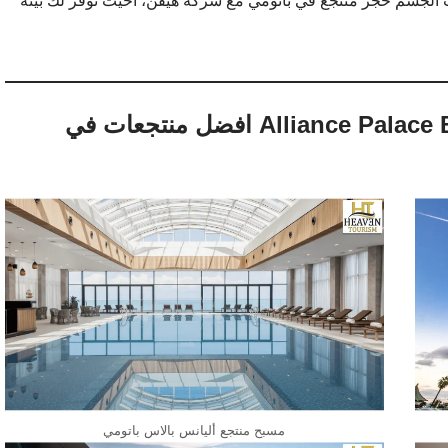
ات الجسم حجز منتجع في باتومي مع شركة هيفن، احيث نوفر لك بيئة
منتجع أليانس بالاس باتومي Alliance Palace Batumi افضل منتجعات في
مسبح منتجع أليانس بالاس باتومي