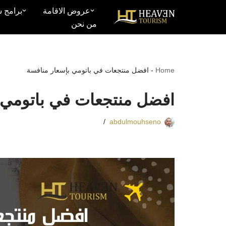
عروض الاقامة
برامج س
من نحن
تخطى
إلى
المحتوى
Home
-
افضل منتجعات في باتومي بإسعار منافسة
افضل منتجعات في باتومي 
abdulmouhseno