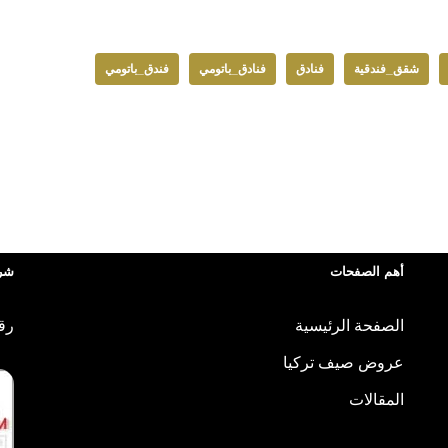
شقق_فندقية
فنادق
فنادق_باتومي
فندق_باتومي
أهم الصفحات
شرك
الصفحة الرئيسية
رقم
عروض صيف تركيا
المقالات