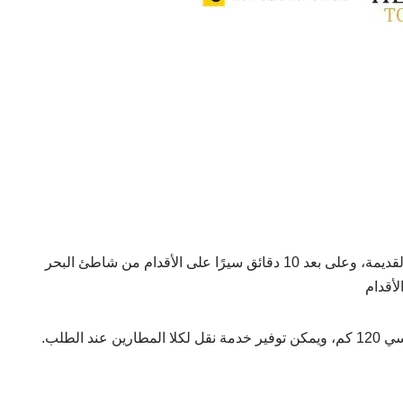
يقع ( بيازا إن ) في الساحة المركزية في مدينة باتومي القديمة، وعلى بعد 10 دقائق سيرًا على الأقدام من شاطئ البحر