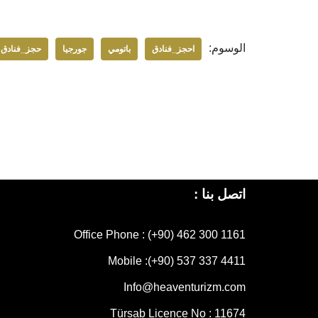
الوسوم:
احجز_فنادق
باتومي
جورجيا
حجز_فنادق
اتصل بنا :
Office Phone : (+90) 462 300 1161
Mobile :
(+90) 537 337 4411
Info@heaventurizm.com
Türsab Licence No : 11674