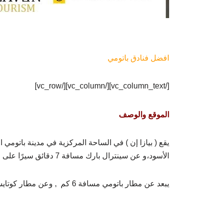
افضل فنادق باتومي
[/vc_column_text][/vc_column][/vc_row]
الموقع والوصف
الأسود،و عن سينترال بارك مسافة 7 دقائق سيرًا على الأقدام
يبعد عن مطار باتومي مسافة 6 كم , وعن مطار كوتايسي 120 كم، ويمكن توفير خدمة نقل لكلا المطارين عند الطلب.