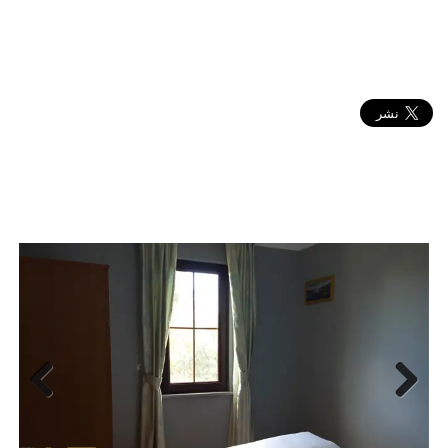
Next
Previ
ous