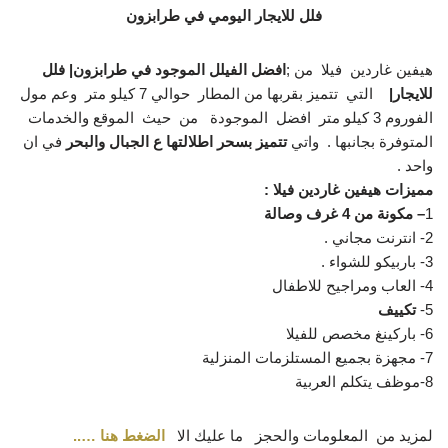
فلل للايجار اليومي في طرابزون
هيفين غاردين فيلا من ;
افضل الفيلل الموجود في طرابزون| فلل
للايجار|
التي تتميز بقربها من المطار حوالي 7 كيلو متر وعم مول
الفوروم 3 كيلو متر افضل الموجودة من حيث الموقع والخدمات
المتوفرة بجانبها . واتي
تتميز بسحر اطلالتها ع الجبال والبحر
في ان
واحد .
مميزات هيفين غاردين فيلا :
1
– مكونة من 4 غرف وصالة
2- انترنت مجاني .
3- باربيكو للشواء .
4- العاب ومراجيح للاطفال
5-
تكييف
6- باركينغ مخصص للفيلا
7- مجهزة بجميع المستلزمات المنزلية
8-موظف يتكلم العربية
لمزيد من المعلومات والحجز ما عليك الا
الضغط هنا …..