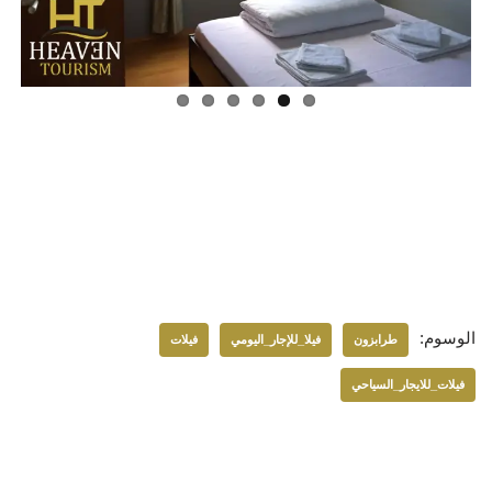
الوسوم:
طرابزون
فيلا_للإجار_اليومي
فيلات
فيلات_للايجار_السياحي