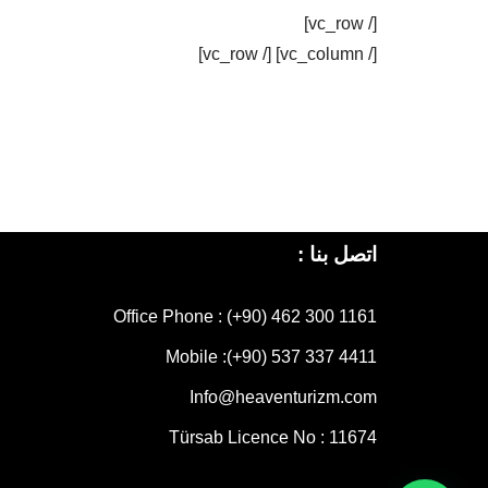
[/ vc_row]
[/ vc_column] [/ vc_row]
اتصل بنا :
Office Phone : (+90) 462 300 1161
Mobile :
(+90) 537 337 4411
Info@heaventurizm.com
Türsab Licence No : 11674