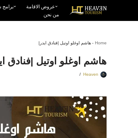
عروض الاقامة
برامج س
من نحن
تخطى
إلى
المحتوى
Home
-
هاشم اوغلو اوتيل |فنادق ايدر|
هاشم اوغلو اوتيل |فنادق اي
Heaven