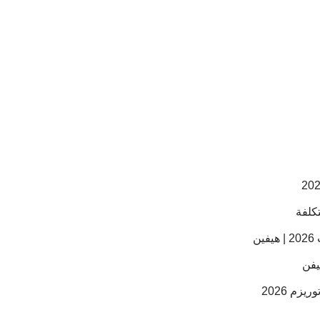
ن
م 2026