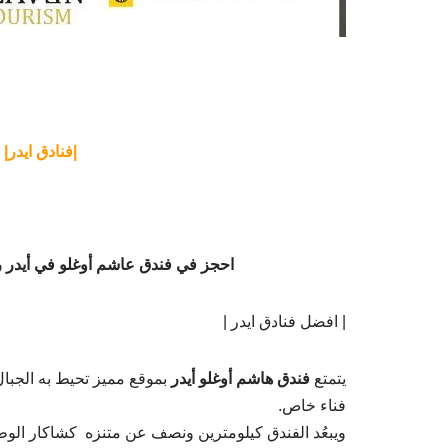
|فنادق ايدر|
احجز في فندق عاشم أوغلو في أيدر 
| افضل فنادق ايدر |
يتمتع
فندق هاشم أوغلو أيدر
بموقع مميز تحيط به الجبال 
فناء خاص.
ويبعُد الفندق كيلومترين ونصف عن متنزه كشاكار الوط