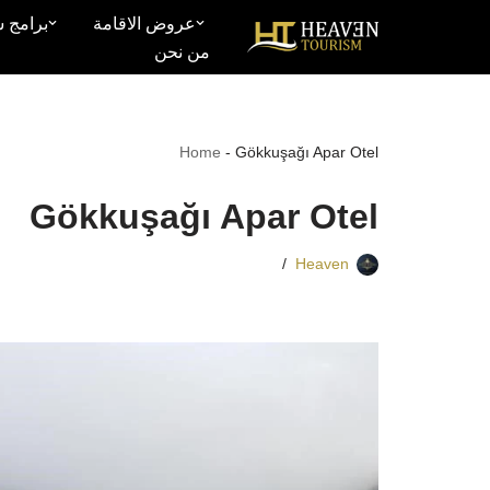
عروض الاقامة
برامج س
من نحن
تخطى
إلى
المحتوى
Home
-
Gökkuşağı Apar Otel
Gökkuşağı Apar Otel
Heaven