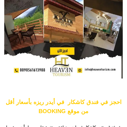
احجز في فندق كاشكار في أيدر ريزه بأسعار أقل
من موقع
BOOKING