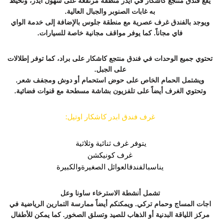
يقع
فندق منتجع كاشكار في ايدر
منطقة مرتفعة على سهول أيدر، وتحيط
به غابات الصنوبر والجبال العالية.
ويوجد بالفندق غرف عصرية مع منطقة جلوس بالإضافة إلى خدمة الواي
فاي مجاناً. كما يوفر مواقف مجانية خاصة للسيارات.
تحتوي جميع الوحدات في فندق منتجع كاشكار على براد، كما توفر إطلالات
على الجبل.
ويشتمل الحمام الخاص على حوض استحمام أو دوش ومجفف شعر.
وتحتوي الغرف أيضاً على تلفزيون بشاشة مسطحة مع قنوات فضائية.
غرف فندق ابدر كاشكار اوتيل:
يتوفر غرف ثنائية وثلاثية
غرف كونيكشن
يناسبالفندقالعوائل الصغيرةوالكبيرة
تشمل أنشطة الاسترخاء ساونا وعل
اجات المساج وحمام تركي. ويمكنكم أيضاً ممارسة التمارين الرياضية في
مركز اللياقة البدنية أو الذهاب للصيد وتسلق الصخور. كما يمكن للأطفال