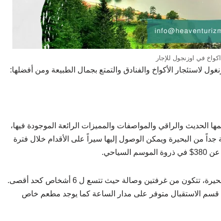
كواخ في اوزنجول للإجار
نغول لاستئجار الأكواخ والفنادق والتمتع بجمال الطبيعة ومن أفضلها:
ها الحديث والراقي والمواصفات والمميزات الرائعة الموجودة فيها،
ة جداً من البحيرة ويمكن الوصول إليها سيراً على الأقدام خلال فترة
سياحي.
تصميم مميز وحديث وتبعد حوالي 800 متر فقط عن البحيرة، تتكون من غرفتين وصالة حيث تتسع ل 6 أشخاص كحد أقصى.
قسم الاستقبال متوفر على مدار الساعة كما يوجد مطعم خاص