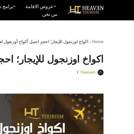
عروض الاقامة
برامج س
من نحن
تخطى
إلى
المحتوى
Home
-
اكواخ اوزنجول للإيجار؛ احجز اجمل أكواخ أوزنغول لعام 6
اكواخ اوزنجول للإيجار؛ احجز 
Heaven