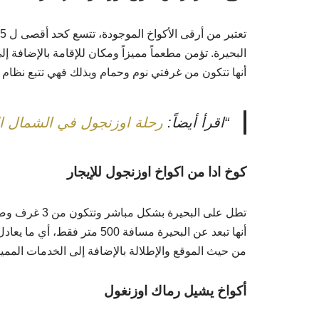
البحيرة. تؤمن مطعماً مميزاً ومكان للإقامة بالإضافة إ
أنها تتكون من غرفتي نوم وحمام وبذلك فهي تتبع نظام ا
“اقرأ أيضاً:
رحلة اوزنجول في الشمال التر
كوخ ادا من اكواخ اوزنجول للإيجار
تطل على البحيرة بشكل مباشر وتتكون من 3 غرف وصالون واحد وهي بذلك مناسبة للعائلات حيث تتسع ل 8 أشخاص.
أنها تبعد عن البحيرة مسافة 00
من حيث الموقع والإطلالة بالإضافة إلى الخدمات المميزة، تبلغ تك
أكواخ
يشيل رماك اوزنغول